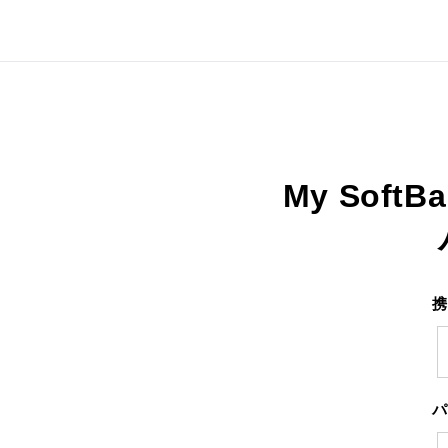
My SoftB
携
パ