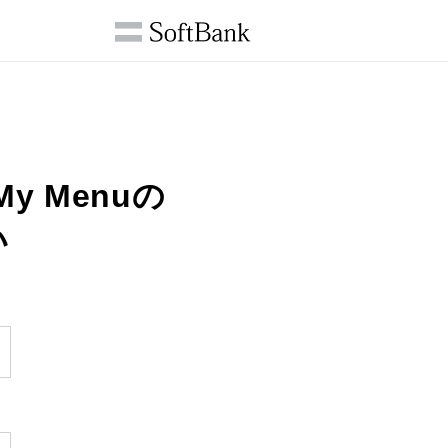
 My Menuの
い