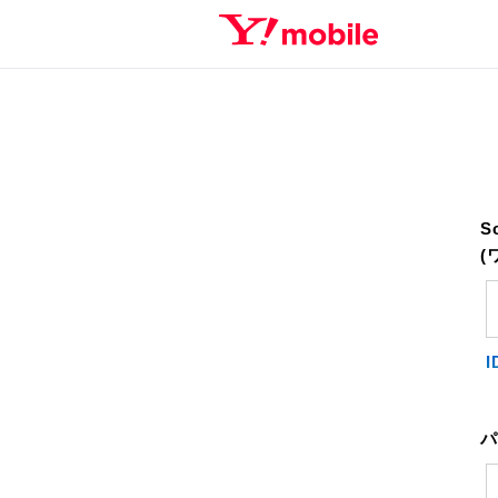
S
(
パ