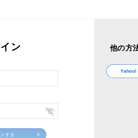
グイン
他の方
Yahoo